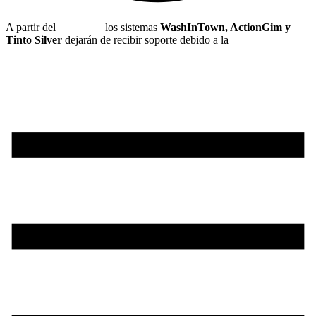
A partir del
1 de julio
los sistemas
WashInTown, ActionGim y
Tinto Silver
dejarán de recibir soporte debido a la
nueva
normativa de hacienda