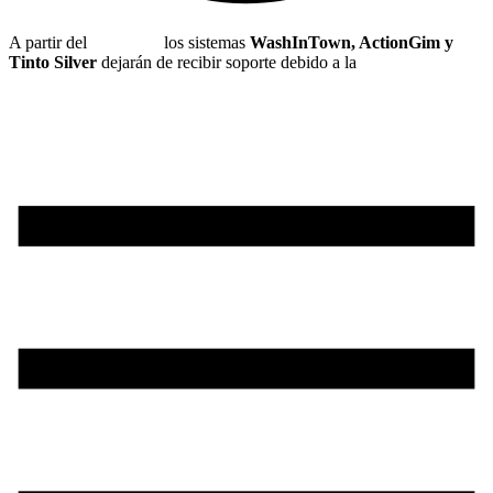
A partir del
1 de julio
los sistemas
WashInTown, ActionGim y
Tinto Silver
dejarán de recibir soporte debido a la
nueva
normativa de hacienda