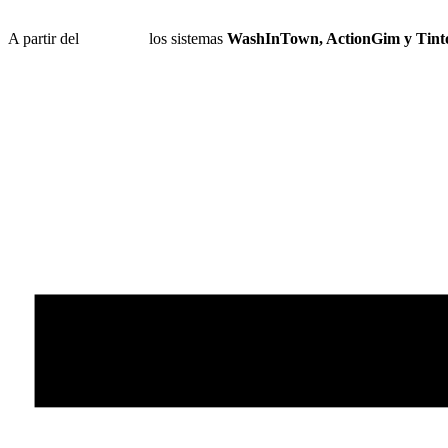
A partir del
1 de julio
los sistemas
WashInTown, ActionGim y Tinto