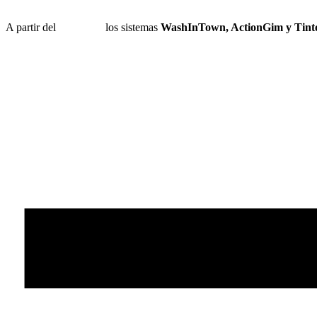
A partir del
1 de julio
los sistemas
WashInTown, ActionGim y Tinto