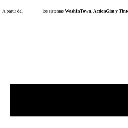
A partir del
1 de julio
los sistemas
WashInTown, ActionGim y Tinto