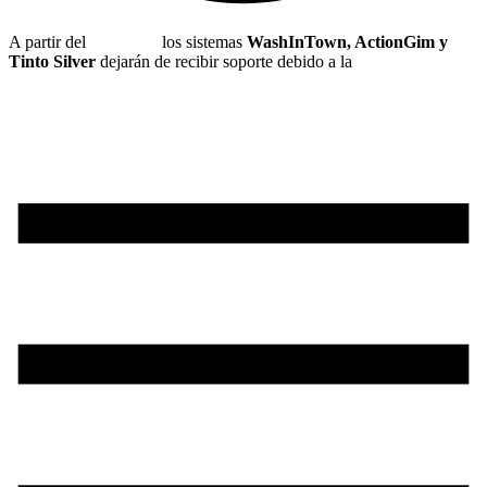
A partir del
1 de julio
los sistemas
WashInTown, ActionGim y
Tinto Silver
dejarán de recibir soporte debido a la
nueva
normativa de hacienda