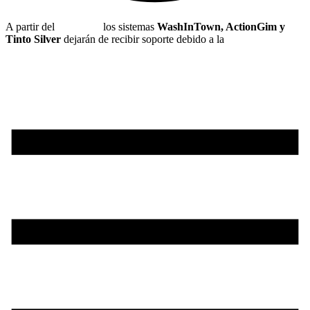
A partir del
1 de julio
los sistemas
WashInTown, ActionGim y
Tinto Silver
dejarán de recibir soporte debido a la
nueva
normativa de hacienda